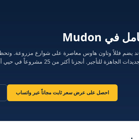
امل
في
Mudon
د يضم فللاً وتاون هاوس معاصرة على شوارع مزروعة. وتحظى م
لتأجير. أنجزنا أكثر من 25 مشروعاً في حيي أرابيلا والسلام.
احصل على عرض سعر ثابت مجاناً عبر واتساب